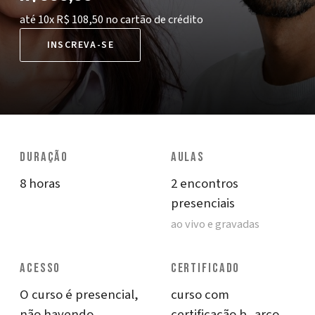
até 10x R$ 108,50 no cartão de crédito
INSCREVA-SE
DURAÇÃO
AULAS
8 horas
2 encontros
presenciais
ao vivo e gravadas
ACESSO
CERTIFICADO
O curso é presencial,
curso com
não havendo
certificação b_arco