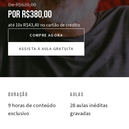
De
R$620,00
por
R$380,00
até 10x R$43,40 no cartão de crédito
COMPRE AGORA
ASSISTA À AULA GRATUITA
DURAÇÃO
AULAS
9 horas de conteúdo
28 aulas inéditas
exclusivo
gravadas