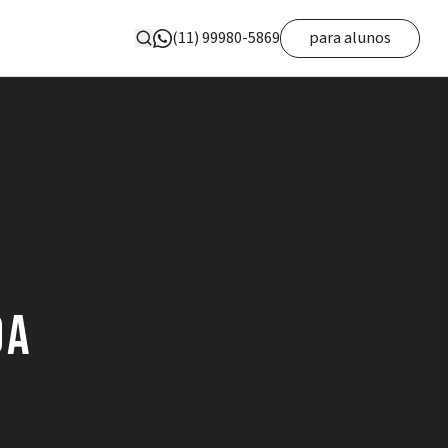
(11) 99980-5869
para alunos
da