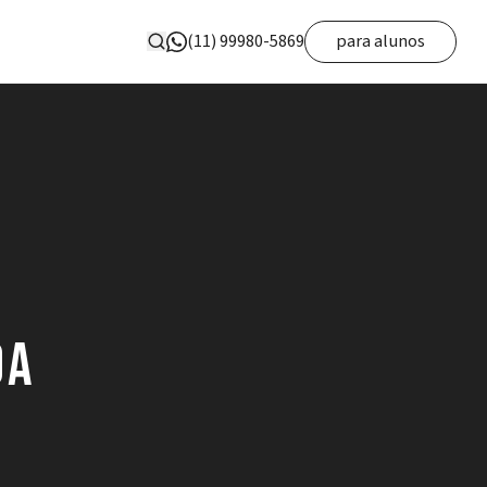
(11) 99980-5869
para alunos
da