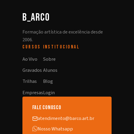
b_arco
Formação artística de excelência desde
2006.
CURSOS
INSTITUCIONAL
Ao Vivo
Sobre
Gravados
Alunos
Trilhas
Blog
Empresas
Login
fale conosco
atendimento@barco.art.br
Nosso Whatsapp