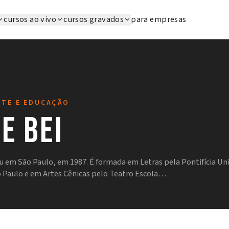
cursos ao vivo
cursos gravados
para empresas
RTE E EDUCAÇÃO
e Bei
eu em São Paulo, em 1987. É formada em Letras pela Pontifícia Un
o Paulo e em Artes Cênicas pelo Teatro Escola…