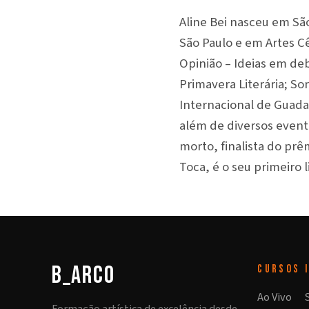
Aline Bei nasceu em São
São Paulo e em Artes Cê
Opinião – Ideias em deb
Primavera Literária; S
Internacional de Guadal
além de diversos evento
morto, finalista do prê
Toca, é o seu primeiro 
b_arco
CURSOS
Ao Vivo
Formação artística de excelência desde