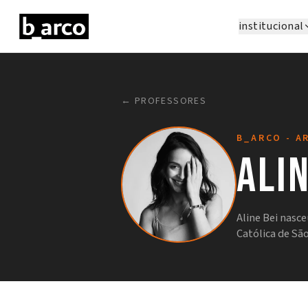
institucional
← PROFESSORES
B_ARCO - A
Alin
Aline Bei nasc
Católica de Sã