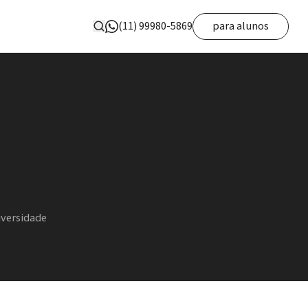
(11) 99980-5869
para alunos
iversidade