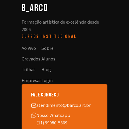
b_arco
Formação artística de excelência desde
2006.
CURSOS
INSTITUCIONAL
Ao Vivo
Sobre
Gravados
Alunos
Trilhas
Blog
Empresas
Login
fale conosco
atendimento@barco.art.br
Nosso Whatsapp
(11) 99980-5869