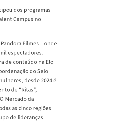
icipou dos programas
 Talent Campus no
 Pandora Filmes – onde
mil espectadores.
ra de conteúdo na Elo
 coordenação do Selo
 mulheres, desde 2024 é
nto de “Ritas”,
o O Mercado da
odas as cinco regiões
rupo de lideranças