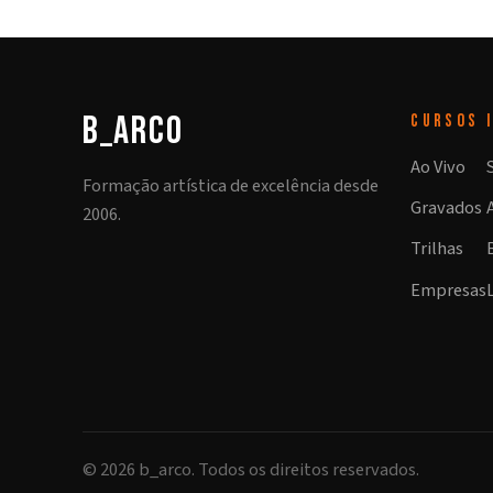
b_arco
CURSOS
Ao Vivo
Formação artística de excelência desde
Gravados
2006.
Trilhas
Empresas
©
2026
b_arco. Todos os direitos reservados.