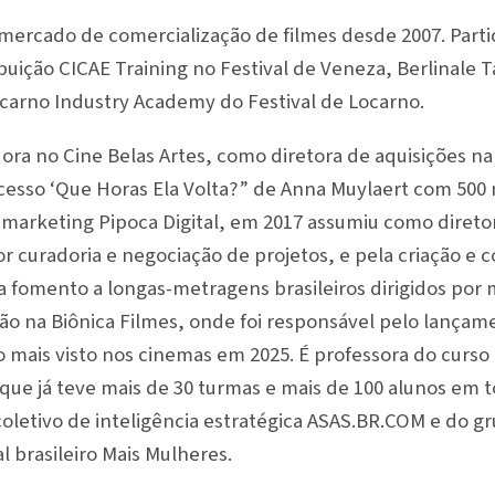
mercado de comercialização de filmes desde 2007. Part
ibuição CICAE Training no Festival de Veneza, Berlinale
Locarno Industry Academy do Festival de Locarno.
a no Cine Belas Artes, como diretora de aquisições na
ucesso ‘Que Horas Ela Volta?” de Anna Muylaert com 500 
 marketing Pipoca Digital, em 2017 assumiu como direto
r curadoria e negociação de projetos, e pela criação e
ra fomento a longas-metragens brasileiros dirigidos por
ão na Biônica Filmes, onde foi responsável pelo lançame
o mais visto nos cinemas em 2025. É professora do curs
 que já teve mais de 30 turmas e mais de 100 alunos em t
 coletivo de inteligência estratégica ASAS.BR.COM e do g
l brasileiro Mais Mulheres.