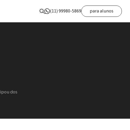
(11) 99980-5869
para alunos
cipou dos