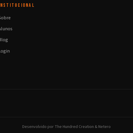
INSTITUCIONAL
Sobre
Alunos
Blog
Login
Desenvolvido por
The Hundred Creation
&
Netero