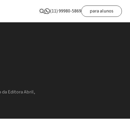
(11) 99980-5869
para alunos
 da Editora Abril,