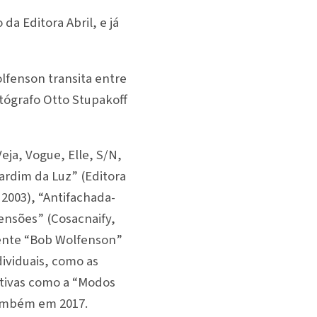
da Editora Abril, e já
lfenson transita entre
tógrafo Otto Stupakoff
eja, Vogue, Elle, S/N,
Jardim da Luz” (Editora
 2003), “Antifachada-
ensões” (Cosacnaify,
lmente “Bob Wolfenson”
dividuais, como as
letivas como a “Modos
 também em 2017.