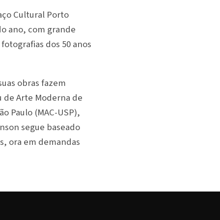
aço Cultural Porto
do ano, com grande
 fotografias dos 50 anos
 suas obras fazem
eu de Arte Moderna de
São Paulo (MAC-USP),
lfenson segue baseado
is, ora em demandas