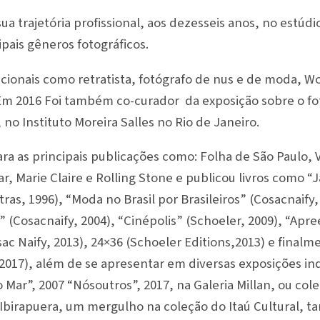
a trajetória profissional, aos dezesseis anos, no estúdio 
pais gêneros fotográficos.
cionais como retratista, fotógrafo de nus e de moda, Wo
. Em 2016 Foi também co-curador da exposição sobre o fo
 no Instituto Moreira Salles no Rio de Janeiro.
ra as principais publicações como: Folha de São Paulo, V
r, Marie Claire e Rolling Stone e publicou livros como “
s, 1996), “Moda no Brasil por Brasileiros” (Cosacnaify,
(Cosacnaify, 2004), “Cinépolis” (Schoeler, 2009), “Apre
sac Naify, 2013), 24×36 (Schoeler Editions,2013) e fina
2017), além de se apresentar em diversas exposições in
Mar”, 2007 “Nósoutros”, 2017, na Galeria Millan, ou co
a-Ibirapuera, um mergulho na coleção do Itaú Cultural,