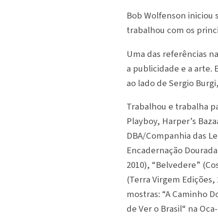
Bob Wolfenson iniciou su
trabalhou com os princi
Uma das referências na
a publicidade e a arte
ao lado de Sergio Burgi,
Trabalhou e trabalha pa
Playboy, Harper’s Bazaa
DBA/Companhia das Letra
Encadernação Dourada” 
2010), “Belvedere” (Co
(Terra Virgem Edições, 
mostras: “A Caminho Do 
de Ver o Brasil“ na Oc