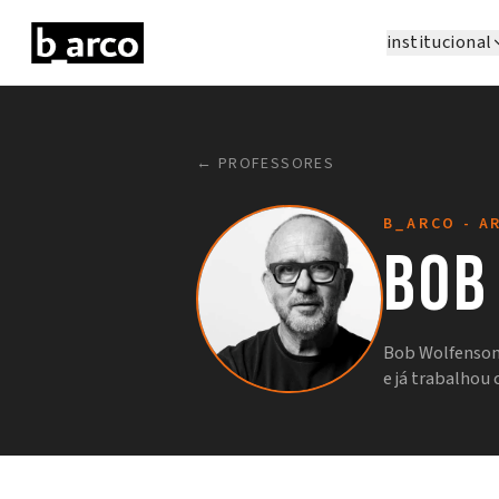
institucional
← PROFESSORES
B_ARCO - A
Bob
Bob Wolfenson i
e já trabalhou