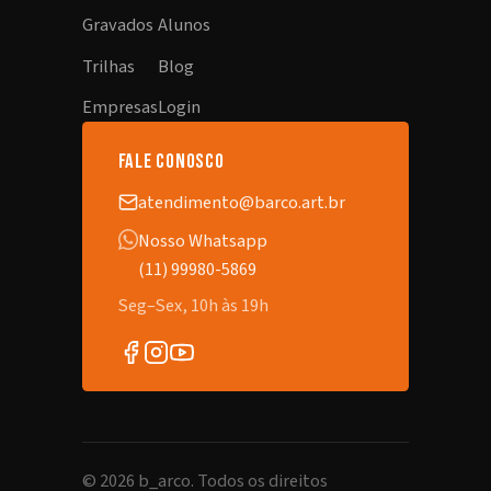
Gravados
Alunos
Trilhas
Blog
Empresas
Login
fale conosco
atendimento@barco.art.br
Nosso Whatsapp
(11) 99980-5869
Seg–Sex, 10h às 19h
©
2026
b_arco. Todos os direitos