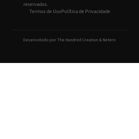
reservados.
Termos de Uso
Política de Privacidade
Desenvolvido por
The Hundred Creation
&
Netero