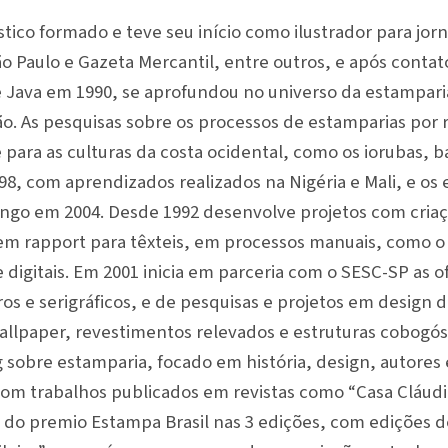
ástico formado e teve seu início como ilustrador para jor
o Paulo e Gazeta Mercantil, entre outros, e após conta
de Java em 1990, se aprofundou no universo da estamparia 
ão. As pesquisas sobre os processos de estamparias por 
 para as culturas da costa ocidental, como os iorubas, 
98, com aprendizados realizados na Nigéria e Mali, e o
ongo em 2004. Desde 1992 desenvolve projetos com cria
 rapport para têxteis, em processos manuais, como o 
 e digitais. Em 2001 inicia em parceria com o SESC-SP as 
os e serigráficos, e de pesquisas e projetos em design 
wallpaper, revestimentos relevados e estruturas cobogós
g sobre estamparia, focado em história, design, autores
 Com trabalhos publicados em revistas como “Casa Cláudi
 do premio Estampa Brasil nas 3 edições, com edições d