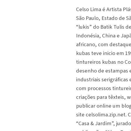
Celso Lima é Artista Pl
São Paulo, Estado de Sã
“lukis” do Batik Tulis 
Indonésia, China e Jap
africano, com destaque
kubas teve inicio em 19
tintureiros kubas no C
desenho de estampas em
industriais serigráficas
com processos tintureir
criações para têxteis, 
publicar online um blo
site celsolima.zip.net.
“Casa & Jardim”, jurado