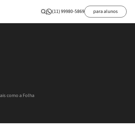
(11) 99980-5869
para alunos
nais como a Folha