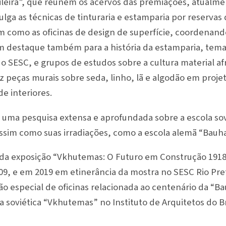
ileira”, que reúnem os acervos das premiações, atualm
ulga as técnicas de tinturaria e estamparia por reservas
sim como as oficinas de design de superfície, coordenand
m destaque também para a história da estamparia, tema
o SESC, e grupos de estudos sobre a cultura material af
uz peças murais sobre seda, linho, lã e algodão em proj
de interiores.
uma pesquisa extensa e aprofundada sobre a escola so
assim como suas irradiações, como a escola alemã “Bauha
 da exposição “Vkhutemas: O Futuro em Construção 191
09, e em 2019 em etinerância da mostra no SESC Rio Pret
o especial de oficinas relacionada ao centenário da “Ba
 soviética “Vkhutemas” no Instituto de Arquitetos do Br