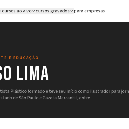
cursos ao vivo
cursos gravados
para empresas
RTE E EDUCAÇÃO
so Lima
tista Plástico formado e teve seu início como ilustrador para jor
Estado de São Paulo e Gazeta Mercantil, entre…