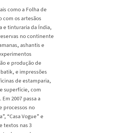
nais como a Folha de
to com os artesãos
e tinturaria da Índia,
reservas no continente
bamanas, ashantis e
s experimentos
ção e produção de
batik, e impressões
oficinas de estamparia,
de superfície, com
. Em 2007 passa a
 e processos no
a”, “Casa Vogue” e
e textos nas 3