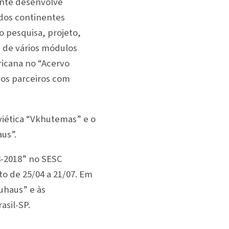
ente desenvolve
 dos continentes
o pesquisa, projeto,
 de vários módulos
ricana no “Acervo
etos parceiros com
viética “Vkhutemas” e o
us”.
8-2018” no SESC
o de 25/04 a 21/07. Em
uhaus” e às
asil-SP.