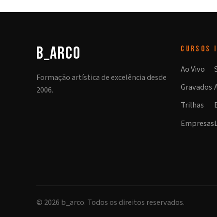
b_arco
CURSOS
Ao Vivo
Formação artística de excelência desde
Gravados
2006.
Trilhas
Empresas
©
2026
b_arco. Todos os direitos reservados.