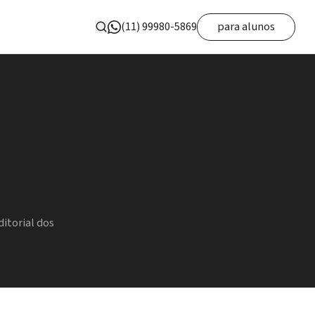
(11) 99980-5869
para alunos
ditorial dos