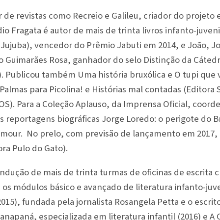
r de revistas como Recreio e Galileu, criador do projeto 
o Fragata é autor de mais de trinta livros infanto-juveni
 Jujuba), vencedor do Prêmio Jabuti em 2014, e João, Jo
Guimarães Rosa, ganhador do selo Distinção da Cátedr
 Publicou também Uma história bruxólica e O tupi que vo
Palmas para Picolina! e Histórias mal contadas (Editora 
OS). Para a Coleção Aplauso, da Imprensa Oficial, coor
as reportagens biográficas Jorge Loredo: o perigote do 
lamour. No prelo, com previsão de lançamento em 2017, 
ora Pulo do Gato).
ndução de mais de trinta turmas de oficinas de escrita c
s, os módulos básico e avançado de literatura infanto-juve
 2015), fundada pela jornalista Rosangela Petta e o escritor
anapaná, especializada em literatura infantil (2016) e A