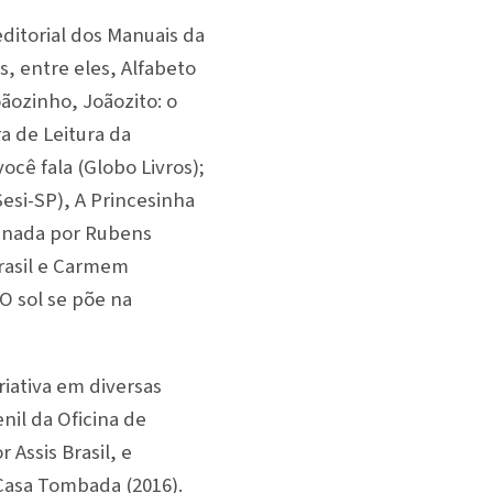
editorial dos Manuais da
s, entre eles, Alfabeto
ãozinho, Joãozito: o
a de Leitura da
cê fala (Globo Livros);
Sesi-SP), A Princesinha
denada por Rubens
Brasil e Carmem
O sol se põe na
riativa em diversas
nil da Oficina de
 Assis Brasil, e
 Casa Tombada (2016).