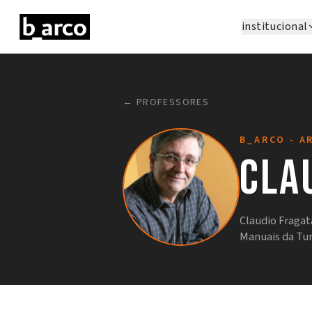
institucional
← PROFESSORES
B_ARCO - A
Cla
Claudio Fragata
Manuais da Tur