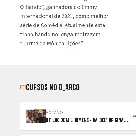
Olhando”, ganhadora do Emmy
Internacional de 2021, como melhor
série de Comédia. Atualmente está
trabalhando no longa-metragem
“Turma da Mônica Lições”.
cursos no b_arco
AO VIVO
ve
O Filho de Mil Homens - da ideia original ao corte final