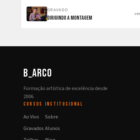
GRAVADO
ve
Dirigindo a Montagem
b_arco
Formação artística de excelência desde
2006.
CURSOS
INSTITUCIONAL
Ao Vivo
Sobre
Gravados
Alunos