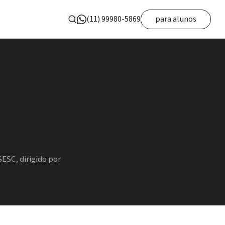
(11) 99980-5869
para alunos
ESC, dirigido por