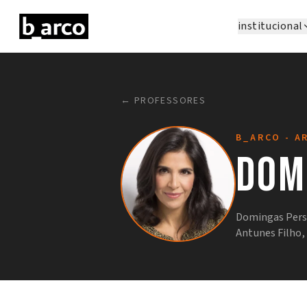
institucional
← PROFESSORES
B_ARCO - A
Dom
Domingas Perso
Antunes Filho