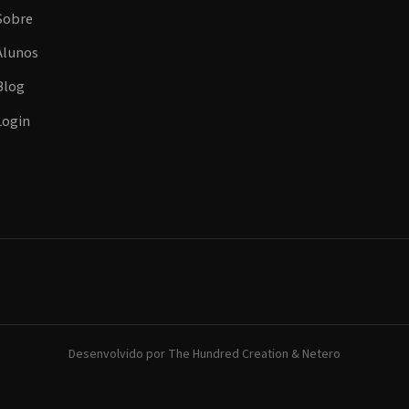
Sobre
Alunos
Blog
Login
Desenvolvido por
The Hundred Creation
&
Netero