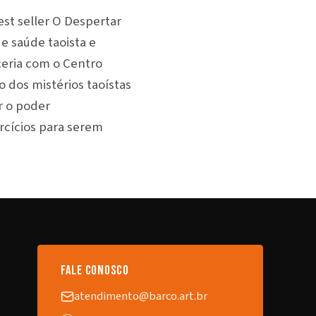
est seller O Despertar
e saúde taoista e
eria com o Centro
 dos mistérios taoístas
r o poder
rcícios para serem
fale conosco
atendimento@barco.art.br