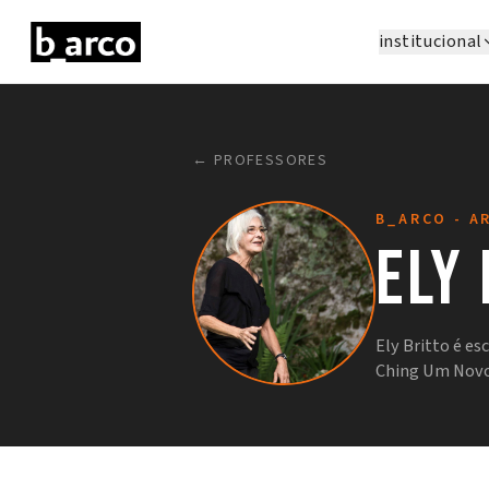
institucional
← PROFESSORES
B_ARCO - A
Ely
Ely Britto é es
Ching Um Novo 