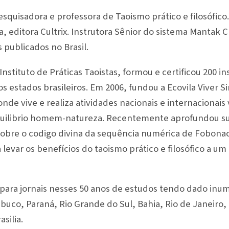
pesquisadora e professora de Taoismo prático e filosófico.
 editora Cultrix. Instrutora Sênior do sistema Mantak Ch
s publicados no Brasil.
nstituto de Práticas Taoistas, formou e certificou 200 i
os estados brasileiros. Em 2006, fundou a Ecovila Viver S
nde vive e realiza atividades nacionais e internacionais
equilibrio homem-natureza. Recentemente aprofundou su
sobre o codigo divina da sequência numérica de Fobona
levar os benefícios do taoismo prático e filosófico a u
 para jornais nesses 50 anos de estudos tendo dado inum
uco, Paraná, Rio Grande do Sul, Bahia, Rio de Janeiro, 
asilia.