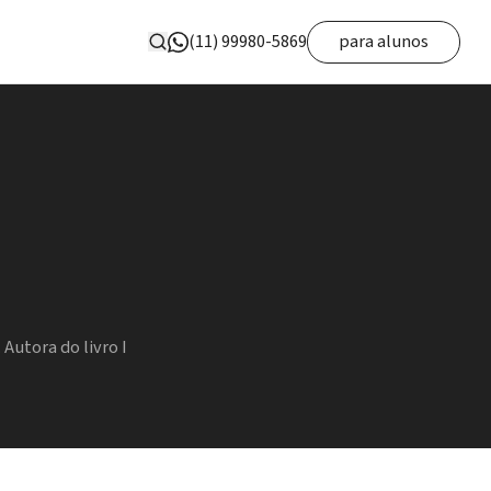
(11) 99980-5869
para alunos
 Autora do livro I