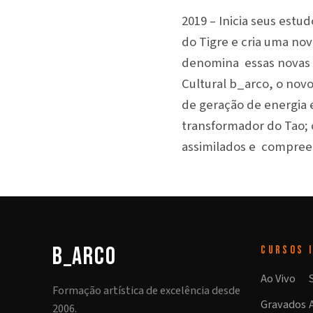
2019 – Inicia seus estu
do Tigre e cria uma nov
denomina essas novas 
Cultural b_arco, o nov
de geração de energia 
transformador do Tao; 
assimilados e compree
b_arco
CURSOS
Ao Vivo
Formação artística de excelência desde
Gravados
2006.