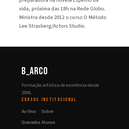
preparadora na novela Espelho da
vida, próxima das 18h na Rede Globo.
Ministra desde 2012 o curso O Método
Lee Strasberg/Actors Studio.
b_arco
Formação artística de excelência desde
2006.
CURSOS
INSTITUCIONAL
Ao Vivo
Sobre
Gravados
Alunos