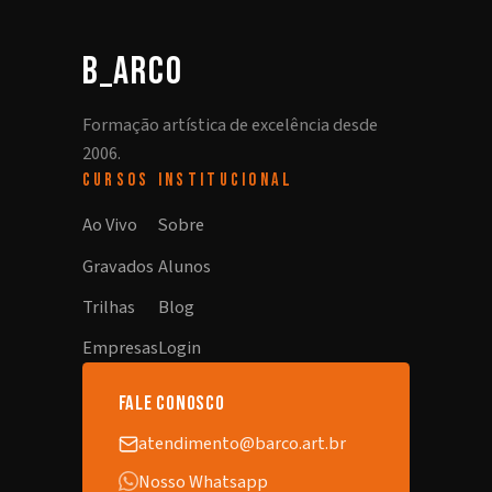
b_arco
Formação artística de excelência desde
2006.
CURSOS
INSTITUCIONAL
Ao Vivo
Sobre
Gravados
Alunos
Trilhas
Blog
Empresas
Login
fale conosco
atendimento@barco.art.br
Nosso Whatsapp