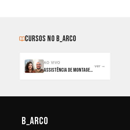
cursos no b_arco
AO VIVO
ver →
Assistência de Montagem em Ficção
b_arco