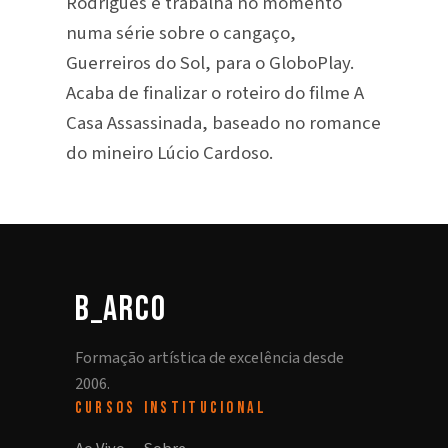
Rodrigues e trabalha no momento
numa série sobre o cangaço,
Guerreiros do Sol, para o GloboPlay.
Acaba de finalizar o roteiro do filme A
Casa Assassinada, baseado no romance
do mineiro Lúcio Cardoso.
b_arco
Formação artística de excelência desde
2006.
CURSOS
INSTITUCIONAL