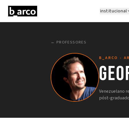
institucional
← PROFESSORES
B_ARCO - A
Geo
Venezuelano re
póst-graduado