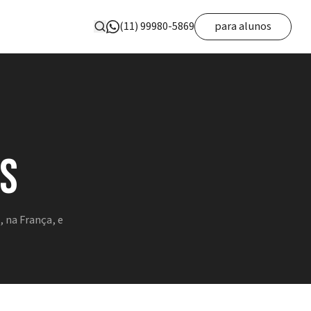
(11) 99980-5869
para alunos
s
 na França, e