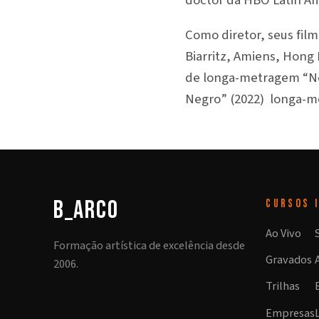
doctor da HBO Latin Am
Como diretor, seus fi
Biarritz, Amiens, Hong
de longa-metragem “Neo
Negro” (2022) longa-m
b_arco
CURSOS
Ao Vivo
Formação artística de excelência desde
Gravados
2006.
Trilhas
Empresas