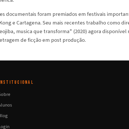
erica.
lmes documentais foram premiados em festivais importa
 Kong e Cartagena. Seu mais recentes trabalho como dir
jiba, musica que transforma” (2020) agora disponível n
etragem de ficção em post produção.
INSTITUCIONAL
Sobre
Alunos
Blog
Login