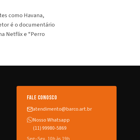
ntes como Havana,
etor é o documentário
a Netflix e “Perro
fale conosco
atendimento@barco.art.br
Nosso Whatsapp
(11) 99980-5869
Seg–Sex, 10h às 19h