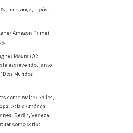
, na França, e póst-
ullane/ Amazon Prime)
ay.
agner Moura (O2
stá escrevendo, junto
 “Dois Mundos”
ros como Walter Salles,
pa, Ásia e América
nnes, Berlin, Veneza,
atuar como script