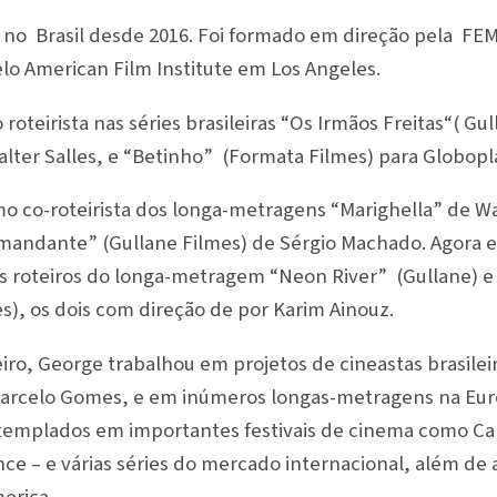
no Brasil desde 2016. Foi formado em direção pela FEMIS
lo American Film Institute em Los Angeles.
oteirista nas séries brasileiras “Os Irmãos Freitas“( G
lter Salles, e “Betinho” (Formata Filmes) para Globopl
 co-roteirista dos longa-metragens “Marighella” de W
mandante” (Gullane Filmes) de Sérgio Machado. Agora e
s roteiros do longa-metragem “Neon River” (Gullane) e
s), os dois com direção de por Karim Ainouz.
iro, George trabalhou em projetos de cineastas brasilei
Marcelo Gomes, e em inúmeros longas-metragens na Euro
templados em importantes festivais de cinema como Ca
ce – e várias séries do mercado internacional, além de 