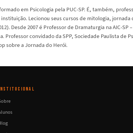
formado em Psicologia pela PUC-SP. É, também, profess
instituição. Lecionou seus cursos de mitologia, jornada 
012). Desde 2007 é Professor de Dramaturgia na AIC-SP 
a. Professor convidado da SPP, Sociedade Paulista de Ps
p sobre a Jornada do Herói.
INSTITUCIONAL
Sobre
Alunos
Blog