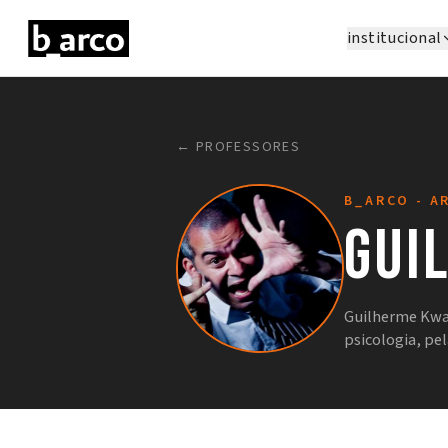
institucional
← PROFESSORES
B_ARCO - A
Gui
Guilherme Kwas
psicologia, pe