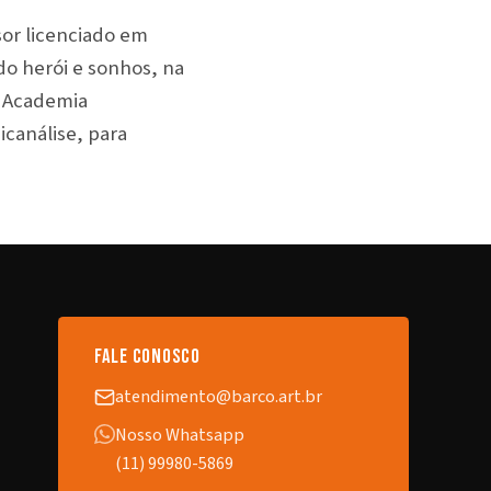
or licenciado em
do herói e sonhos, na
– Academia
icanálise, para
fale conosco
atendimento@barco.art.br
Nosso Whatsapp
(11) 99980-5869