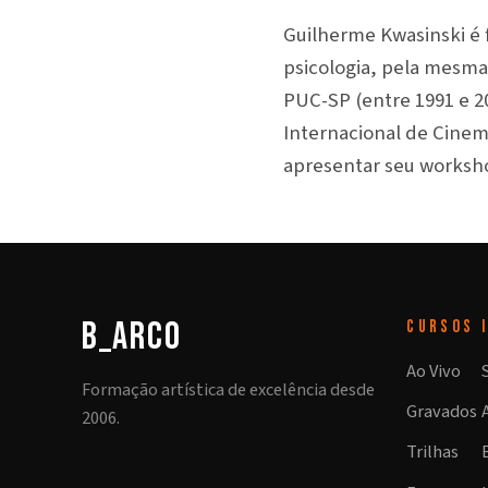
Guilherme Kwasinski é 
psicologia, pela mesma 
PUC-SP (entre 1991 e 2
Internacional de Cinem
apresentar seu worksho
b_arco
CURSOS
Ao Vivo
Formação artística de excelência desde
Gravados
2006.
Trilhas