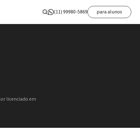
(11) 99980-5869
para alunos
or licenciado em