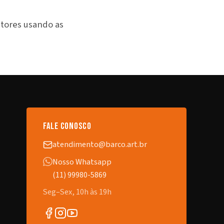
atores usando as
fale conosco
atendimento@barco.art.br
Nosso Whatsapp
(11) 99980-5869
Seg–Sex, 10h às 19h