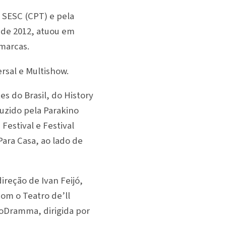
 SESC (CPT) e pela
sde 2012, atuou em
 marcas.
rsal e Multishow.
s do Brasil, do History
uzido pela Parakino
Festival e Festival
ara Casa, ao lado de
reção de Ivan Feijó,
com o Teatro de’ll
oDramma, dirigida por