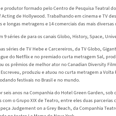
 e produtor formado pelo Centro de Pesquisa Teatral do
f Acting de Hollywood. Trabalhando em cinema e TV de
s e longas metragens e 14 comerciais das mais diversas
9 séries de para os canais Globo, History, Space, Unive
s séries de TV Hebe e Carcereiros, da TV Globo, Gigante
gue do Netflix e no premiado curta metragem Sal, prod
u os prêmios de melhor ator no Canadian Diversity Film 
Escreveu, produziu e atuou no curta metragem a Volta P
odando festivais no Brasil e no mundo.
or seis anos na Companhia do Hotel Green Garden, sob di
 com o Grupo XIX de Teatro, entre eles duas parcerias 
a peça Judgement on a Grey Beach, da Companhia Teatr