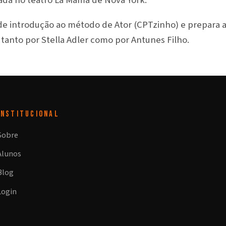
ada no teatro La Mama de Nova York.
 de introdução ao método de Ator (CPTzinho) e prepara 
tanto por Stella Adler como por Antunes Filho.
INSTITUCIONAL
Sobre
Alunos
Blog
Login