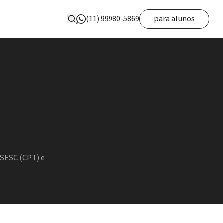
(11) 99980-5869
para alunos
 SESC (CPT) e