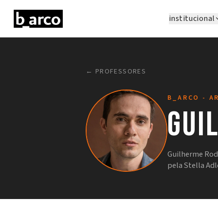
institucional
← PROFESSORES
B_ARCO - A
Gui
Guilherme Rodi
pela Stella A