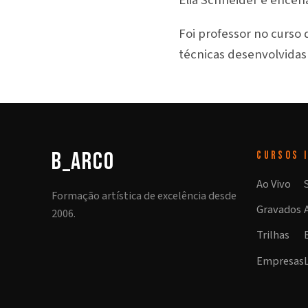
Elia Schneider e encen
Foi professor no curso
técnicas desenvolvidas 
b_arco
CURSOS
Ao Vivo
Formação artística de excelência desde
Gravados
2006.
Trilhas
Empresas