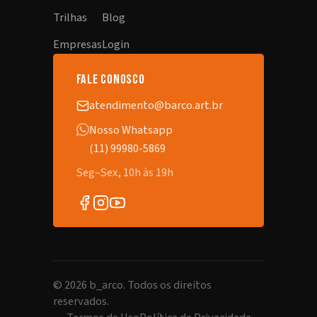
Trilhas
Blog
Empresas
Login
fale conosco
atendimento@barco.art.br
Nosso Whatsapp
(11) 99980-5869
Seg–Sex, 10h às 19h
©
2026
b_arco. Todos os direitos
reservados.