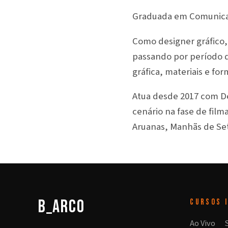
Graduada em Comunicaç
Como designer gráfico,
passando por período 
gráfica, materiais e for
Atua desde 2017 com De
cenário na fase de fil
Aruanas, Manhãs de Set
b_arco
CURSOS
Ao Vivo