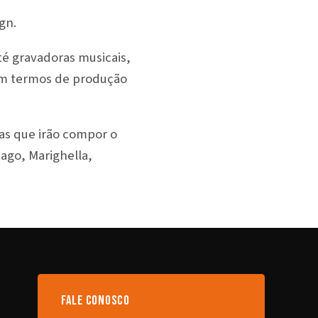
gn.
té gravadoras musicais,
em termos de produção
cas que irão compor o
ago, Marighella,
fale conosco