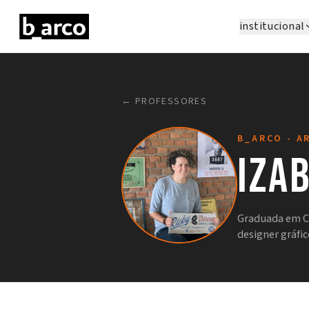
institucional
← PROFESSORES
B_ARCO - A
Iza
Graduada em C
designer gráfi