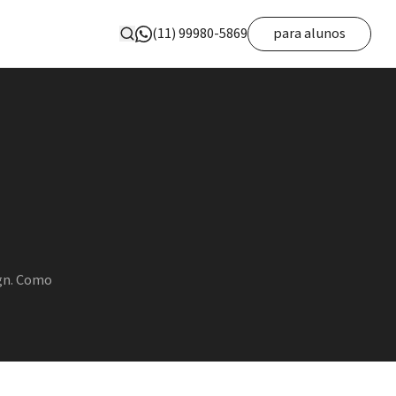
(11) 99980-5869
para alunos
gn. Como