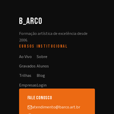
b_arco
Formação artística de excelência desde
2006.
CURSOS
INSTITUCIONAL
Ao Vivo
Sobre
Gravados
Alunos
Trilhas
Blog
Empresas
Login
fale conosco
atendimento@barco.art.br