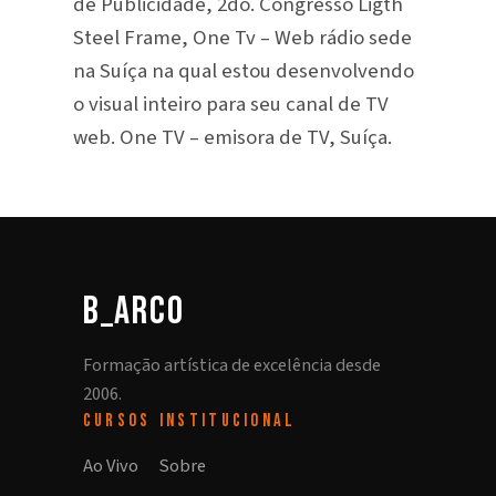
de Publicidade, 2do. Congresso Ligth
Steel Frame, One Tv – Web rádio sede
na Suíça na qual estou desenvolvendo
o visual inteiro para seu canal de TV
web. One TV – emisora de TV, Suíça.
b_arco
Formação artística de excelência desde
2006.
CURSOS
INSTITUCIONAL
Ao Vivo
Sobre