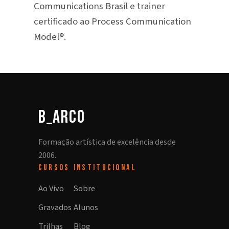
Communications Brasil e trainer
certificado ao Process Communication
Model®.
b_arco
Formação artística de excelência desde
2006.
CURSOS
INSTITUCIONAL
Ao Vivo
Sobre
Gravados
Alunos
Trilhas
Blog