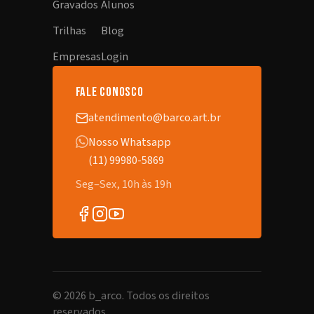
Gravados
Alunos
Trilhas
Blog
Empresas
Login
fale conosco
atendimento@barco.art.br
Nosso Whatsapp
(11) 99980-5869
Seg–Sex, 10h às 19h
©
2026
b_arco. Todos os direitos
reservados.