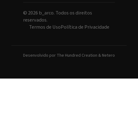
©
2026
b_arco. Todos os direitos
reservados.
Termos de Uso
Política de Privacidade
Desenvolvido por
The Hundred Creation
&
Netero