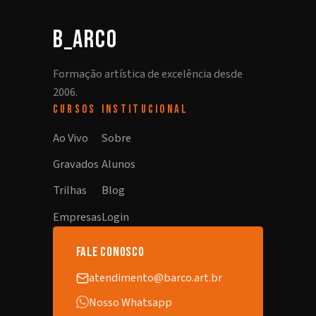
b_arco
Formação artística de excelência desde
2006.
CURSOS
INSTITUCIONAL
Ao Vivo
Sobre
Gravados
Alunos
Trilhas
Blog
Empresas
Login
fale conosco
atendimento@barco.art.br
Nosso Whatsapp