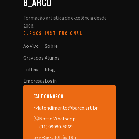
b_arco
Formação artística de excelência desde
2006.
CURSOS
INSTITUCIONAL
Ao Vivo
Sobre
Gravados
Alunos
Trilhas
Blog
Empresas
Login
fale conosco
atendimento@barco.art.br
Nosso Whatsapp
(11) 99980-5869
Seg–Sex, 10h às 19h