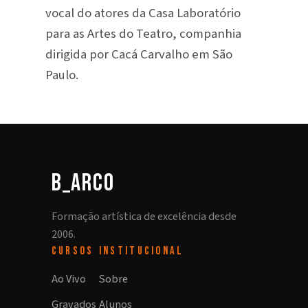
vocal do atores da Casa Laboratório
para as Artes do Teatro, companhia
dirigida por Cacá Carvalho em São
Paulo.
b_arco
Formação artística de excelência desde
2006.
CURSOS
INSTITUCIONAL
Ao Vivo
Sobre
Gravados
Alunos