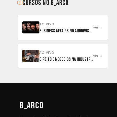
cursos no b_arco
AO VIVO
ver →
Business Affairs no Audiovisual
AO VIVO
ver →
Direito e Negócios na Indústria Audiovisual
b_arco