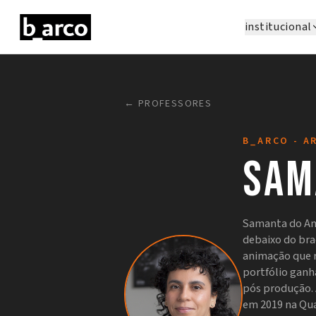
institucional
← PROFESSORES
B_ARCO - A
Sam
Samanta do Am
debaixo do br
animação que r
portfólio ganh
pós produção. 
em 2019 na Qua