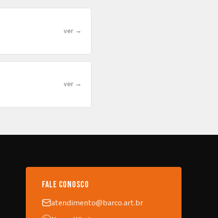
ver →
ver →
fale conosco
atendimento@barco.art.br