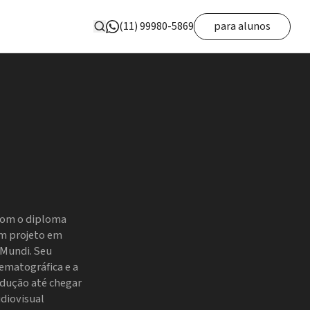
(11) 99980-5869
para alunos
Com o diploma
m projeto em
 Mundi. Seu
nematográfica e a
odução até chegar
udiovisual