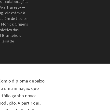
es e colaborações
Bixa Travesty —
g, ela esteve à
, além de títulos
 Mônica: Origens
Coletivo das
 Brasileiro),
ileira de
Com o diploma debaixo
to em animação que
tfólio ganha novos
odução. A partir daí,