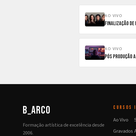
AO VIVO
Finalização de 
AO VIVO
Pós Produção A
b_arco
CURSOS
Ao Vivo
Formação artística de excelência desde
Gravados
2006.