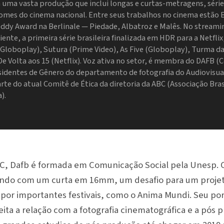
m uma vasta produção que inclui longas e curtas-metragens, séri
mes do cinema nacional. Entre seus trabalhos no cinema estão 
ddy Award na Berlinale — Piedade, Albatroz e Malês. No streamin
iente, a primeira série brasileira finalizada em HDR para a Netflix
Globoplay), Sutura (Prime Video), As Five (Globoplay), Turma da
e Volta aos 15 (Netflix). Voz ativa no setor, é membra do DAFB (
sidentes de Gênero do departamento de fotografia do Audiovisual
te do atual Comitê de Ética da diretoria da ABC (Associação Bras
).
C, Dafb é formada em Comunicação Social pela Unesp. 
ndo com um curta em 16mm, um desafio para um proje
por importantes festivais, como o Anima Mundi. Seu por
ta a relação com a fotografia cinematográfica e a pós pr