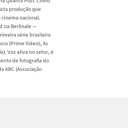
 na Quanta Post. Como
vasta produção que
 cinema nacional.
d na Berlinale —
imeira série brasileira
ura (Prime Video), As
). Voz ativa no setor, é
nto de fotografia do
 da ABC (Associação