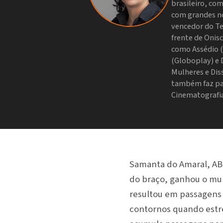
brasileiro, co
com grandes no
vencedor do Te
frente de Onisc
como Assédio (
(Globoplay) e D
Mulheres e Dis
também faz par
Cinematografia
Samanta do Amaral, AB
do braço, ganhou o mu
resultou em passagens 
contornos quando estrei