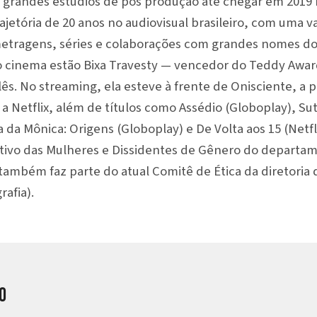
 grandes estudios de pós produção até chegar em 2019
rajetória de 20 anos no audiovisual brasileiro, com uma 
-metragens, séries e colaborações com grandes nomes do
o cinema estão Bixa Travesty — vencedor do Teddy Awar
ês. No streaming, ela esteve à frente de Onisciente, a pr
a Netflix, além de títulos como Assédio (Globoplay), Sut
 da Mônica: Origens (Globoplay) e De Volta aos 15 (Netflix
ivo das Mulheres e Dissidentes de Gênero do departame
, também faz parte do atual Comitê de Ética da diretoria
rafia).
o