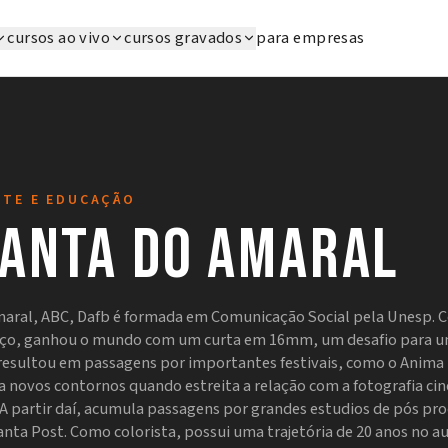
cursos ao vivo
cursos gravados
para empresas
RTE E EDUCAÇÃO
anta do Amaral
aral, ABC, Dafb é formada em Comunicação Social pela Unesp. 
aço, ganhou o mundo com um curta em 16mm, um desafio para u
esultou em passagens por importantes festivais, como o Anima
a novos contornos quando estreita a relação com a fotografia ci
A partir daí, acumula passagens por grandes estudios de pós pr
nta Post. Como colorista, possui uma trajetória de 20 anos no a