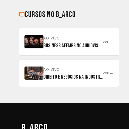
cursos no b_arco
AO VIVO
ver →
Business Affairs no Audiovisual
AO VIVO
ver →
Direito e Negócios na Indústria Audiovisual
b_arco