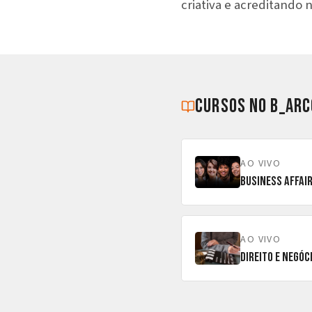
criativa e acreditando 
cursos no b_arc
AO VIVO
Business Affai
AO VIVO
Direito e Negóc