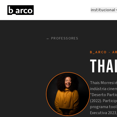
institucional
← PROFESSORES
B_ARCO - A
Tha
Thais Morresi 
indústria cine
"Deserto Parti
(2022). Partic
programa tool
Executiva 2023