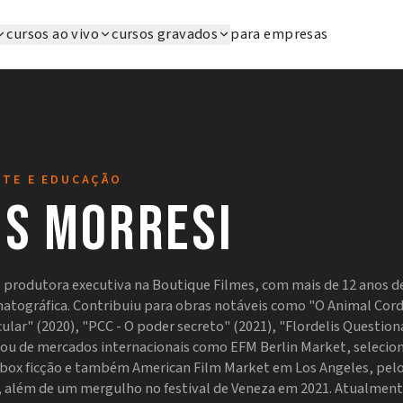
cursos ao vivo
cursos gravados
para empresas
RTE E EDUCAÇÃO
is Morresi
é produtora executiva na Boutique Filmes, com mais de 12 anos d
matográfica. Contribuiu para obras notáveis como "O Animal Cordi
cular" (2020), "PCC - O poder secreto" (2021), "Flordelis Questio
ipou de mercados internacionais como EFM Berlin Market, selecio
box ficção e também American Film Market em Los Angeles, pel
, além de um mergulho no festival de Veneza em 2021. Atualmente