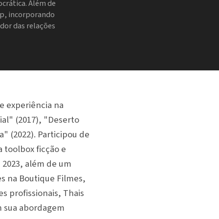
crática. Além de
hop, incorporando
dor das relações
e experiência na
al" (2017), "Deserto
a" (2022). Participou de
 toolbox ficção e
 2023, além de um
es na Boutique Filmes,
s profissionais, Thais
em sua abordagem