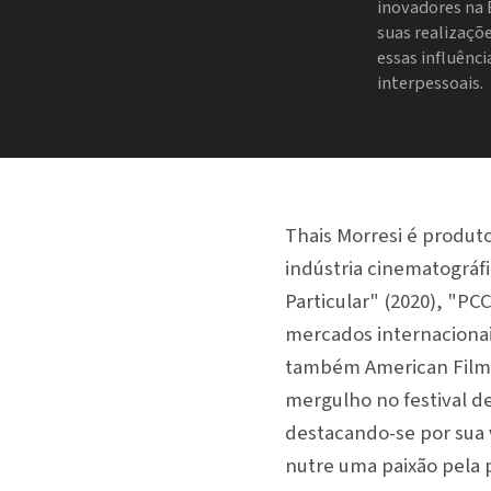
inovadores na 
suas realizaçõ
essas influênc
interpessoais.
Thais Morresi é produt
indústria cinematográfi
Particular" (2020), "PC
mercados internacionai
também American Film 
mergulho no festival d
destacando-se por sua v
nutre uma paixão pela 