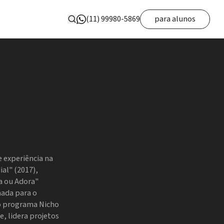
(11) 99980-5869
para alunos
e experiência na
al" (2017),
na ou Adora"
nada para o
o programa Nicho
, lidera projetos