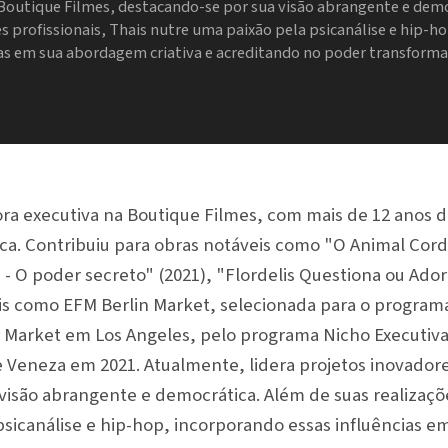
Boutique Filmes, destacando-se por sua visão abrangente e demo
es profissionais, Thais nutre uma paixão pela psicanálise e hip-
ias em sua abordagem criativa e acreditando no poder transforma
ora executiva na Boutique Filmes, com mais de 12 anos d
ca. Contribuiu para obras notáveis como "O Animal Cordi
C - O poder secreto" (2021), "Flordelis Questiona ou Ador
s como EFM Berlin Market, selecionada para o programa
Market em Los Angeles, pelo programa Nicho Executiva
e Veneza em 2021. Atualmente, lidera projetos inovador
isão abrangente e democrática. Além de suas realizaçõe
psicanálise e hip-hop, incorporando essas influências 