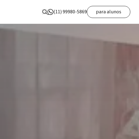
(11) 99980-5869
para alunos